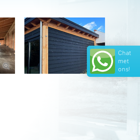
Chat
met
ons!