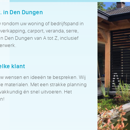
c. in Den Dungen
 rondom uw woning of bedrijfspand in
verkapping, carport, veranda, serre,
in Den Dungen van A tot Z, inclusief
derwerk.
lke klant
w wensen en ideeën te bespreken. Wij
 materialen. Met een strakke planning
akkundig én snel uitvoeren. Het
n!