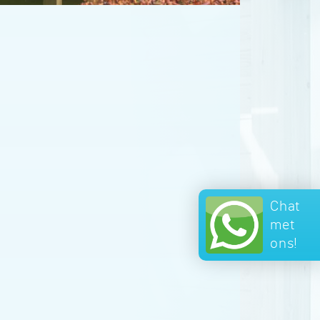
Chat
met
ons!