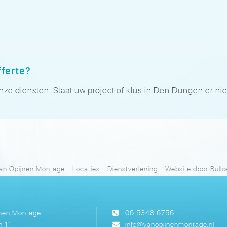
fferte?
e diensten. Staat uw project of klus in Den Dungen er niet
an Opijnen Montage
-
Locaties
-
Dienstverlening
- Website door
Bull
jnen Montage
06 5348 6756
n 11
info@vanopijnenmontage.nl