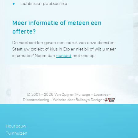
Lichtstraat plaatsen Erp
Meer informatie of meteen een
offerte?
De voorbeelden geven een indruk van onze diensten.
Staat uw project of klus in Erp er niet bij of wilt u meer
informatie? Neem dan
contact
met ons op.
© 2001 - 2026 Van Opijnen Montage
-
Locaties
-
Dienstverlening
- Website door
Bullseye Design
Houtbouw
Tuinhuizen