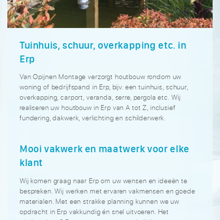
Tuinhuis, schuur, overkapping etc. in
Erp
Van Opijnen Montage verzorgt houtbouw rondom uw
woning of bedrijfspand in Erp, bijv. een tuinhuis, schuur,
overkapping, carport, veranda, serre, pergola etc. Wij
realiseren uw houtbouw in Erp van A tot Z, inclusief
fundering, dakwerk, verlichting en schilderwerk.
Mooi vakwerk en maatwerk voor elke
klant
Wij komen graag naar Erp om uw wensen en ideeën te
bespreken. Wij werken met ervaren vakmensen en goede
materialen. Met een strakke planning kunnen we uw
opdracht in Erp vakkundig én snel uitvoeren. Het