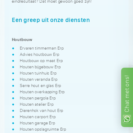
eindresultaat? Dat moet gewoon goed zijn!
Een greep uit onze diensten
Houtbouw
Ervaren timmerman Erp
Advies houtbouw Erp
Houtbouw op maat Erp
Houten bijgebouw Erp
Houten tuinhuis Erp
ons!
Houten veranda Erp
Serre hout en glas Erp
met
Houten overkapping Erp
Houten pergola Erp
Chat
Houten atelier Erp
Dierenhok van hout Erp
Houten carport Erp
Houten garage Erp
Houten opslagruimte Erp