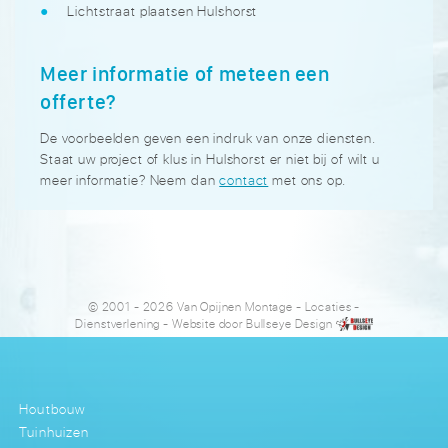
Lichtstraat plaatsen Hulshorst
Meer informatie of meteen een
offerte?
De voorbeelden geven een indruk van onze diensten.
Staat uw project of klus in Hulshorst er niet bij of wilt u
meer informatie? Neem dan
contact
met ons op.
© 2001 - 2026 Van Opijnen Montage
-
Locaties
-
Dienstverlening
- Website door
Bullseye Design
Houtbouw
Tuinhuizen