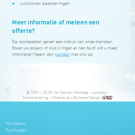
Lichtstraat plaatsen Ingen
Meer informatie of meteen een
offerte?
De voorbeelden geven een indruk van onze diensten.
Staat uw project of klus in Ingen er niet bij of wilt u meer
informatie? Neem dan
contact
met ons op.
© 2001 - 2026 Van Opijnen Montage
-
Locaties
-
Dienstverlening
- Website door
Bullseye Design
Houtbouw
Tuinhuizen