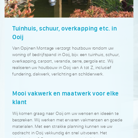
Tuinhuis, schuur, overkapping etc. in
Ooij
Van Opijnen Montage verzorgt houtbouw rondom uw
woning of bedrijfspand in Ooij, bijv. een tuinhuis, schuur,
overkapping, carport, veranda, serre, pergola etc. Wij
realiseren uw houtbouw in Ooij van A tot Z, inclusief
fundering, dakwerk, verlichting en schilderwerk.
Mooi vakwerk en maatwerk voor elke
klant
Wij komen graag naar Ooij om uw wensen en ideeën te
bespreken. Wij werken met ervaren vakmensen en goede
materialen. Met een strakke planning kunnen we uw
opdracht in Ooij vakkundig én snel uitvoeren. Het