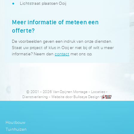
Lichtstraat plaatsen Ooij
Meer informatie of meteen een
offerte?
De voorbeelden geven een indruk van onze diensten.
Staat uw project of klus in Ooij er niet bij of wilt u meer
informatie? Neem dan
contact
met ons op.
© 2001 - 2026 Van Opijnen Montage
-
Locaties
-
Dienstverlening
- Website door
Bullseye Design
Houtbouw
Tuinhuizen