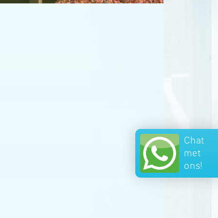
Chat
met
ons!