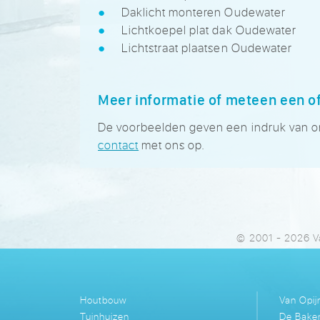
Daklicht monteren Oudewater
Lichtkoepel plat dak Oudewater
Lichtstraat plaatsen Oudewater
Meer informatie of meteen een o
De voorbeelden geven een indruk van onze
contact
met ons op.
© 2001 - 2026 V
Houtbouw
Van Opi
Tuinhuizen
De Bake