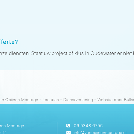
fferte?
 diensten. Staat uw project of klus in Oudewater er niet b
an Opijnen Montage
-
Locaties
-
Dienstverlening
- Website door
Bull
jnen Montage
06 5348 6756
n 11
info@vanopijnenmontage.nl