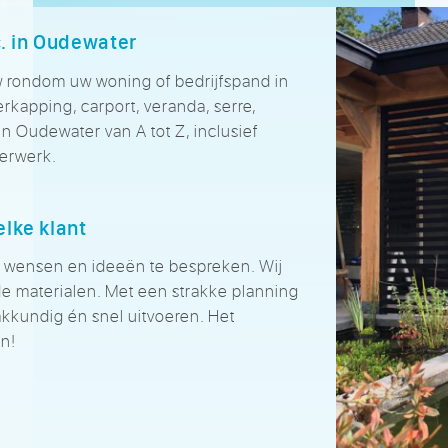
c. in Oudewater
 rondom uw woning of bedrijfspand in
erkapping, carport, veranda, serre,
in Oudewater van A tot Z, inclusief
derwerk.
lke klant
wensen en ideeën te bespreken. Wij
 materialen. Met een strakke planning
kundig én snel uitvoeren. Het
n!