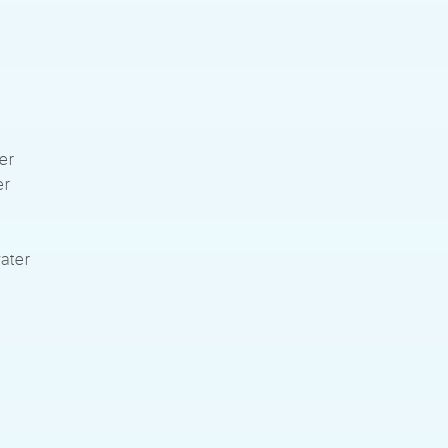
er
er
ater