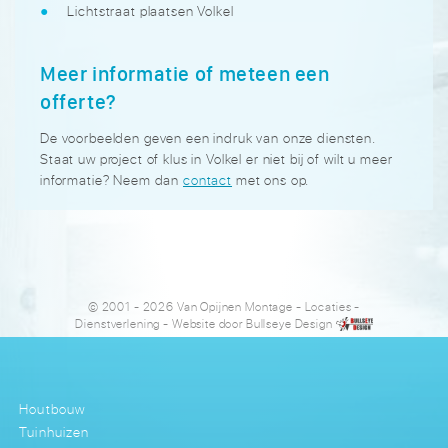
Lichtstraat plaatsen Volkel
Meer informatie of meteen een
offerte?
De voorbeelden geven een indruk van onze diensten.
Staat uw project of klus in Volkel er niet bij of wilt u meer
informatie? Neem dan
contact
met ons op.
© 2001 - 2026 Van Opijnen Montage
-
Locaties
-
Dienstverlening
- Website door
Bullseye Design
Houtbouw
Tuinhuizen