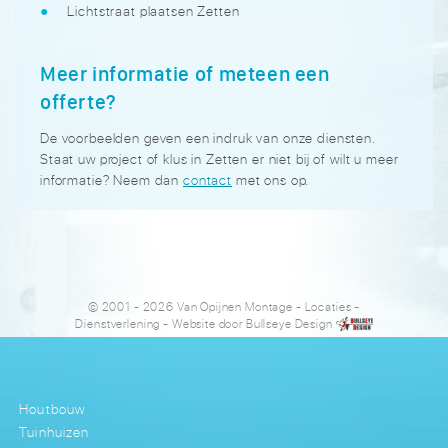
Lichtstraat plaatsen Zetten
Meer informatie of meteen een
offerte?
De voorbeelden geven een indruk van onze diensten.
Staat uw project of klus in Zetten er niet bij of wilt u meer
informatie? Neem dan
contact
met ons op.
© 2001 - 2026 Van Opijnen Montage
-
Locaties
-
Dienstverlening
- Website door
Bullseye Design
Houtbouw
Tuinhuizen