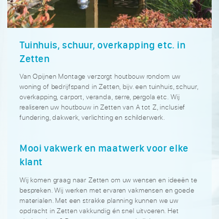
Tuinhuis, schuur, overkapping etc. in
Zetten
Van Opijnen Montage verzorgt houtbouw rondom uw
woning of bedrijfspand in Zetten, bijv. een tuinhuis, schuur,
overkapping, carport, veranda, serre, pergola etc. Wij
realiseren uw houtbouw in Zetten van A tot Z, inclusief
fundering, dakwerk, verlichting en schilderwerk.
Mooi vakwerk en maatwerk voor elke
klant
Wij komen graag naar Zetten om uw wensen en ideeën te
bespreken. Wij werken met ervaren vakmensen en goede
materialen. Met een strakke planning kunnen we uw
opdracht in Zetten vakkundig én snel uitvoeren. Het